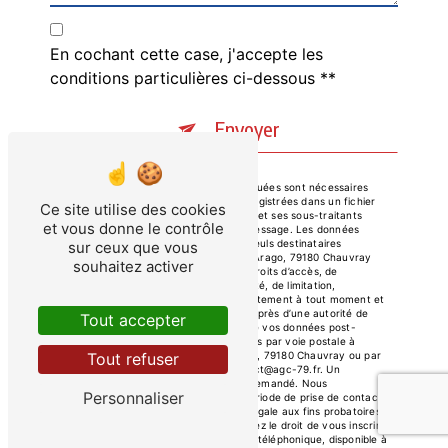
En cochant cette case, j'accepte les
conditions particulières ci-dessous **
Envoyer
** Les données personnelles communiquées sont nécessaires
aux fins de vous contacter et sont enregistrées dans un fichier
Ce site utilise des cookies
informatisé. Elles sont destinées à AGC et ses sous-traitants
et vous donne le contrôle
dans le seul but de répondre à votre message. Les données
collectées seront communiquées aux seuls destinataires
sur ceux que vous
suivants: AGC 194 Boulevard François Arago, 79180 Chauvray
souhaitez activer
contact@agc-79.fr. Vous disposez de droits d’accès, de
rectification, d’effacement, de portabilité, de limitation,
d’opposition, de retrait de votre consentement à tout moment et
du droit d’introduire une réclamation auprès d’une autorité de
Tout accepter
contrôle, ainsi que d’organiser le sort de vos données post-
mortem. Vous pouvez exercer ces droits par voie postale à
l'adresse 194 Boulevard François Arago, 79180 Chauvray ou par
Tout refuser
courrier électronique à l'adresse contact@agc-79.fr. Un
justificatif d'identité pourra vous être demandé. Nous
Personnaliser
conservons vos données pendant la période de prise de contact
puis pendant la durée de prescription légale aux fins probatoires
et de gestion des contentieux. Vous avez le droit de vous inscrire
sur la liste d'opposition au démarchage téléphonique, disponible à