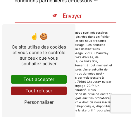
conditions particulières ci-dessous **
Envoyer
** Les données personnelles communiquées sont nécessaires
aux fins de vous contacter et sont enregistrées dans un fichier
informatisé. Elles sont destinées à AGC et ses sous-traitants
dans le seul but de répondre à votre message. Les données
Ce site utilise des cookies
collectées seront communiquées aux seuls destinataires
et vous donne le contrôle
suivants: AGC 194 Boulevard François Arago, 79180 Chauvray
contact@agc-79.fr. Vous disposez de droits d’accès, de
sur ceux que vous
rectification, d’effacement, de portabilité, de limitation,
souhaitez activer
d’opposition, de retrait de votre consentement à tout moment et
du droit d’introduire une réclamation auprès d’une autorité de
contrôle, ainsi que d’organiser le sort de vos données post-
mortem. Vous pouvez exercer ces droits par voie postale à
Tout accepter
l'adresse 194 Boulevard François Arago, 79180 Chauvray ou par
courrier électronique à l'adresse contact@agc-79.fr. Un
Tout refuser
justificatif d'identité pourra vous être demandé. Nous
conservons vos données pendant la période de prise de contact
puis pendant la durée de prescription légale aux fins probatoires
Personnaliser
et de gestion des contentieux. Vous avez le droit de vous inscrire
sur la liste d'opposition au démarchage téléphonique, disponible à
cette adresse:
Bloctel.gouv.fr
. Consultez le site cnil.fr pour plus
d’informations sur vos droits.