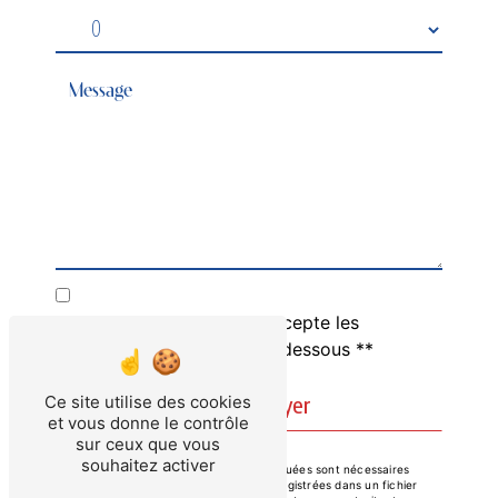
En cochant cette case, j'accepte les
conditions particulières ci-dessous **
Envoyer
Ce site utilise des cookies
et vous donne le contrôle
sur ceux que vous
souhaitez activer
** Les données personnelles communiquées sont nécessaires
aux fins de vous contacter et sont enregistrées dans un fichier