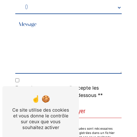
En cochant cette case, j'accepte les
conditions particulières ci-dessous **
Envoyer
Ce site utilise des cookies
et vous donne le contrôle
sur ceux que vous
souhaitez activer
** Les données personnelles communiquées sont nécessaires
aux fins de vous contacter et sont enregistrées dans un fichier
informatisé. Elles sont destinées à AGC et ses sous-traitants