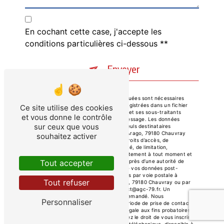
En cochant cette case, j'accepte les
conditions particulières ci-dessous **
Envoyer
** Les données personnelles communiquées sont nécessaires
aux fins de vous contacter et sont enregistrées dans un fichier
Ce site utilise des cookies
informatisé. Elles sont destinées à AGC et ses sous-traitants
et vous donne le contrôle
dans le seul but de répondre à votre message. Les données
sur ceux que vous
collectées seront communiquées aux seuls destinataires
suivants: AGC 194 Boulevard François Arago, 79180 Chauvray
souhaitez activer
contact@agc-79.fr. Vous disposez de droits d’accès, de
rectification, d’effacement, de portabilité, de limitation,
d’opposition, de retrait de votre consentement à tout moment et
du droit d’introduire une réclamation auprès d’une autorité de
Tout accepter
contrôle, ainsi que d’organiser le sort de vos données post-
mortem. Vous pouvez exercer ces droits par voie postale à
Tout refuser
l'adresse 194 Boulevard François Arago, 79180 Chauvray ou par
courrier électronique à l'adresse contact@agc-79.fr. Un
justificatif d'identité pourra vous être demandé. Nous
Personnaliser
conservons vos données pendant la période de prise de contact
puis pendant la durée de prescription légale aux fins probatoires
et de gestion des contentieux. Vous avez le droit de vous inscrire
sur la liste d'opposition au démarchage téléphonique, disponible à