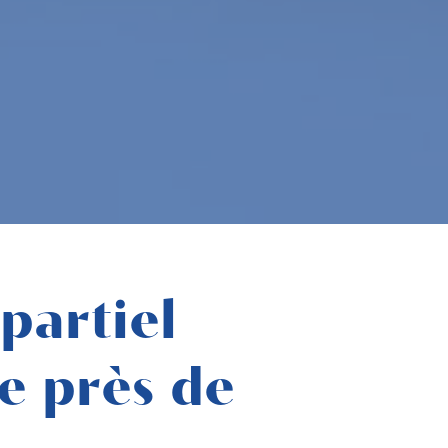
partiel
e près de