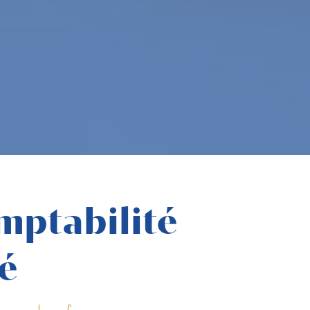
mptabilité
ré